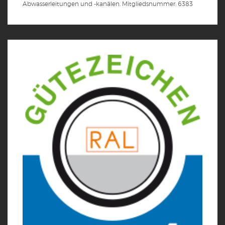
Abwasserleitungen und -kanälen. Mitgliedsnummer: 6383